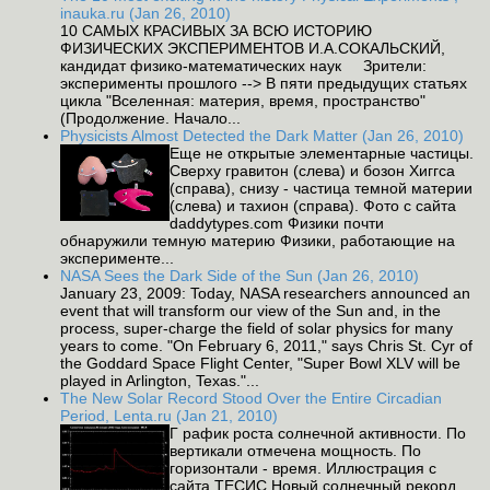
inauka.ru (Jan 26, 2010)
10 САМЫХ КРАСИВЫХ ЗА ВСЮ ИСТОРИЮ
ФИЗИЧЕСКИХ ЭКСПЕРИМЕНТОВ И.А.СОКАЛЬСКИЙ,
кандидат физико-математических наук Зрители:
эксперименты прошлого --> В пяти предыдущих статьях
цикла "Вселенная: материя, время, пространство"
(Продолжение. Начало...
Physicists Almost Detected the Dark Matter (Jan 26, 2010)
Еще не открытые элементарные частицы.
Сверху гравитон (слева) и бозон Хиггса
(справа), снизу - частица темной материи
(слева) и тахион (справа). Фото с сайта
daddytypes.com Физики почти
обнаружили темную материю Физики, работающие на
эксперименте...
NASA Sees the Dark Side of the Sun (Jan 26, 2010)
January 23, 2009: Today, NASA researchers announced an
event that will transform our view of the Sun and, in the
process, super-charge the field of solar physics for many
years to come. "On February 6, 2011," says Chris St. Cyr of
the Goddard Space Flight Center, "Super Bowl XLV will be
played in Arlington, Texas."...
The New Solar Record Stood Over the Entire Circadian
Period, Lenta.ru (Jan 21, 2010)
Г рафик роста солнечной активности. По
вертикали отмечена мощность. По
горизонтали - время. Иллюстрация с
сайта ТЕСИС Новый солнечный рекорд