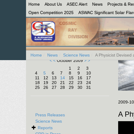
Home
About Us
ASEC Alert
News
Projects & Re
Open Competition 2025
ASWAC Significant Solar Flare
Home
News
Science News
A Physicist Devised 
< <
October 2009
> >
1
2
3
4
5
6
7
8
9
10
11
12
13
14
15
16
17
18
19
20
21
22
23
24
25
26
27
28
29
30
31
2009-10
A Ph
Press Releases
Science News
Reports