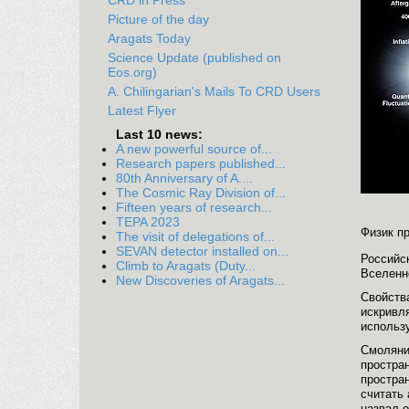
CRD in Press
Picture of the day
Aragats Today
Science Update (published on
Eos.org)
A. Chilingarian's Mails To CRD Users
Latest Flyer
Last 10 news:
A new powerful source of...
Research papers published...
80th Anniversary of A....
The Cosmic Ray Division of...
Fifteen years of research...
TEPA 2023
Физик п
The visit of delegations of...
SEVAN detector installed on...
Российс
Climb to Aragats (Duty...
Вселенн
New Discoveries of Aragats...
Свойства
искривля
использ
Смоляни
простран
простра
считать
назвал 