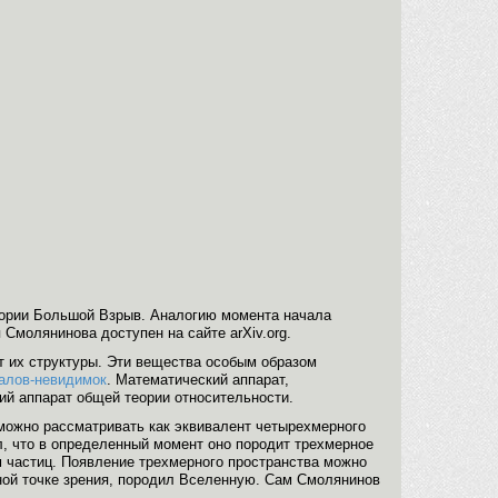
тории Большой Взрыв. Аналогию момента начала
Смолянинова доступен на сайте arXiv.org.
от их структуры. Эти вещества особым образом
алов-невидимок
. Математический аппарат,
й аппарат общей теории относительности.
можно рассматривать как эквивалент четырехмерного
л, что в определенный момент оно породит трехмерное
м частиц. Появление трехмерного пространства можно
ной точке зрения, породил Вселенную. Сам Смолянинов