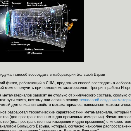
ридумал способ воссоздать в лаборатории Большой Взрыв
кий физик, работающий в США, предложил способ воссоздать в лабора
ой можно получить при помощи метаматериалов. Препринт работы Игоря 
 метаматериалов зависят не столько от химического состава, сколько 
ют пути света, поэтому они легли в основу
технологий создания матери
уемый для описания свойств метаматериалов, напоминает математически
нов разработал теоретические характеристики метаматериала, который 
ства (два пространственных и два временных измерения). Физик показа
нство (два пространственных измерения и одно временное) с множество
 аналогом Большого Взрыва, который, согласно наиболее распространен
описанное им явление "игрушечным Большим Взрывом".