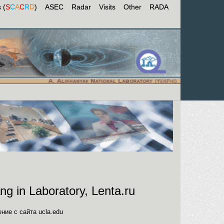
 (
S
C
A
C
R
D
)
ASEC
Radar
Visits
Other
RADA
g in Laboratory, Lenta.ru
ие с сайта ucla.edu