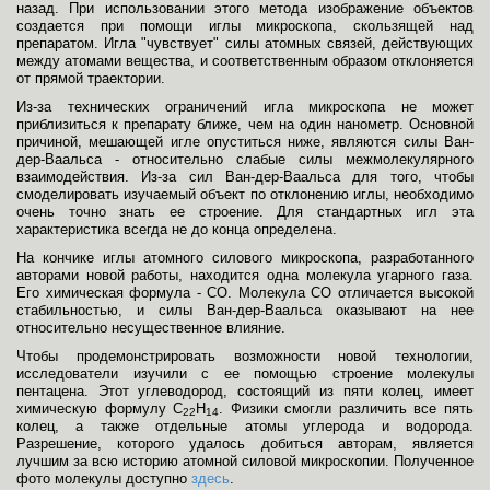
назад. При использовании этого метода изображение объектов
создается при помощи иглы микроскопа, скользящей над
препаратом. Игла "чувствует" силы атомных связей, действующих
между атомами вещества, и соответственным образом отклоняется
от прямой траектории.
Из-за технических ограничений игла микроскопа не может
приблизиться к препарату ближе, чем на один нанометр. Основной
причиной, мешающей игле опуститься ниже, являются силы Ван-
дер-Ваальса - относительно слабые силы межмолекулярного
взаимодействия. Из-за сил Ван-дер-Ваальса для того, чтобы
смоделировать изучаемый объект по отклонению иглы, необходимо
очень точно знать ее строение. Для стандартных игл эта
характеристика всегда не до конца определена.
На кончике иглы атомного силового микроскопа, разработанного
авторами новой работы, находится одна молекула угарного газа.
Его химическая формула - CO. Молекула CO отличается высокой
стабильностью, и силы Ван-дер-Ваальса оказывают на нее
относительно несущественное влияние.
Чтобы продемонстрировать возможности новой технологии,
исследователи изучили с ее помощью строение молекулы
пентацена. Этот углеводород, состоящий из пяти колец, имеет
химическую формулу C
H
. Физики смогли различить все пять
22
14
колец, а также отдельные атомы углерода и водорода.
Разрешение, которого удалось добиться авторам, является
лучшим за всю историю атомной силовой микроскопии. Полученное
фото молекулы доступно
здесь
.