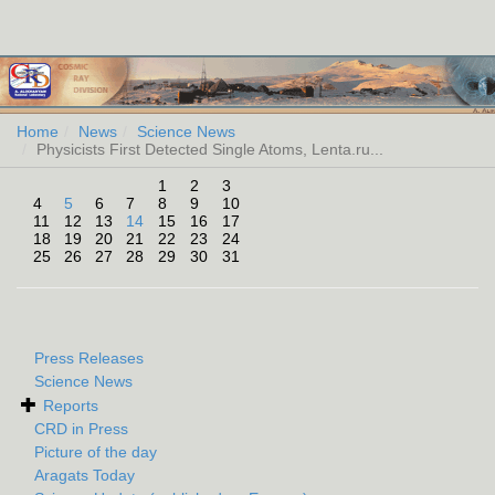
Home
News
Science News
Physicists First Detected Single Atoms, Lenta.ru...
< <
October 2009
> >
1
2
3
4
5
6
7
8
9
10
11
12
13
14
15
16
17
18
19
20
21
22
23
24
25
26
27
28
29
30
31
Press Releases
Science News
Reports
CRD in Press
Picture of the day
Aragats Today