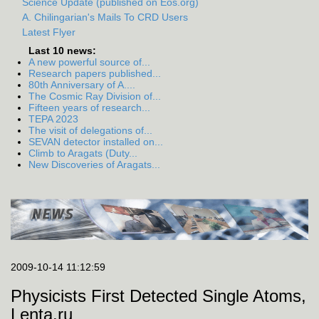
Science Update (published on Eos.org)
A. Chilingarian's Mails To CRD Users
Latest Flyer
Last 10 news:
A new powerful source of...
Research papers published...
80th Anniversary of A....
The Cosmic Ray Division of...
Fifteen years of research...
TEPA 2023
The visit of delegations of...
SEVAN detector installed on...
Climb to Aragats (Duty...
New Discoveries of Aragats...
2009-10-14 11:12:59
Physicists First Detected Single Atoms,
Lenta.ru